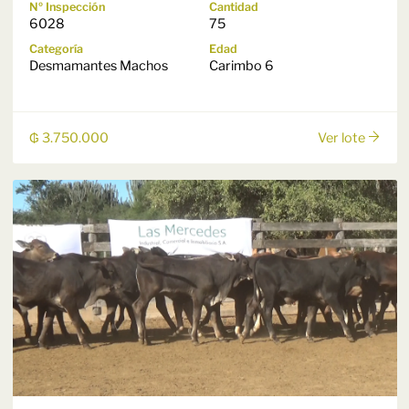
Nº Inspección
Cantidad
6028
75
Categoría
Edad
Desmamantes Machos
Carimbo 6
₲ 3.750.000
Ver lote