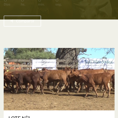
Días
hs.
min.
seg.
Compartir