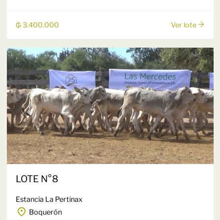
₲ 3.400.000
Ver lote
LOTE N°8
Estancia La Pertinax
Boquerón