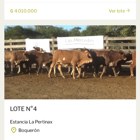
₲ 4.010.000
Ver lote
LOTE N°4
Estancia La Pertinax
Boquerón