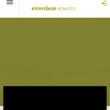
Home
»
Feria Regional Central Chaco 390
»
Lote 18 – N° insp.
6066
Lote N° 18
Feria Regional Central Chaco