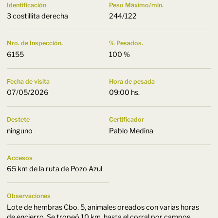
Identificación
Peso Máximo/min.
3 costillita derecha
244/122
Nro. de Inspección.
% Pesados.
6155
100 %
Fecha de visita
Hora de pesada
07/05/2026
09:00 hs.
Destete
Certificador
ninguno
Pablo Medina
Accesos
65 km de la ruta de Pozo Azul
Observaciones
Lote de hembras Cbo. 5, animales oreados con varias horas
de encierro. Se tropeó 10 km. hasta el corral por campos