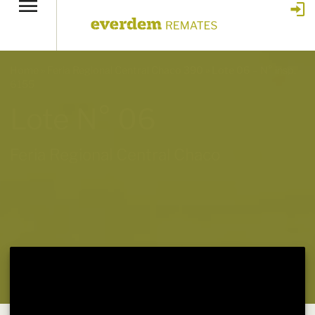
Home
»
Feria Regional Central Chaco 390
»
Lote 06 – N° insp.
6155
Lote N° 06
Feria Regional Central Chaco