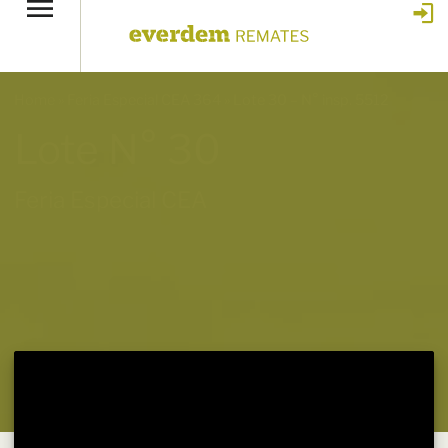
Home
»
Feria Especial CEA 364
»
Lote 30 – N° insp. 5512
Lote N° 30
Feria Especial CEA