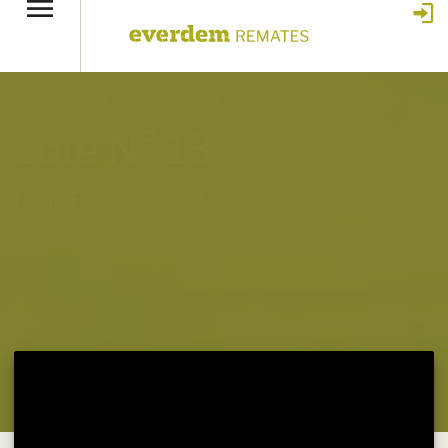
Home
»
Feria Especial CEA 364
»
Lote 13 – N° insp. 5569
Lote N° 13
Feria Especial CEA