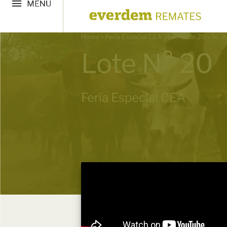
Home
»
Feria Especial CEA 364
»
Lote 20 – N° i
Lote N° 20
Feria Especial CEA