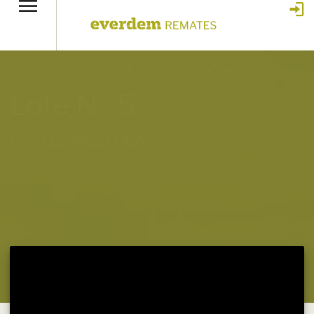
Home
»
Feria Especial CEA 364
»
Lote 5 – N° insp. 5514
Lote N° 5
Feria Especial CEA