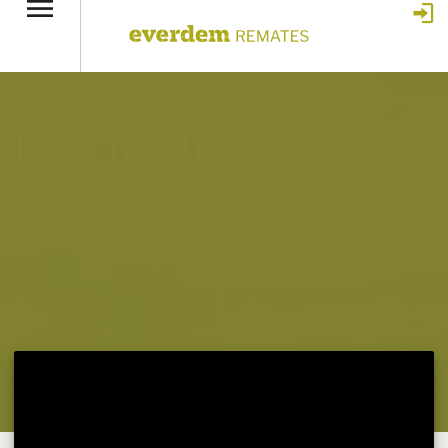
Home
»
Feria Especial CEA 364
»
Lote 40 – N° insp. 5097
Lote N° 40
Feria Especial CEA