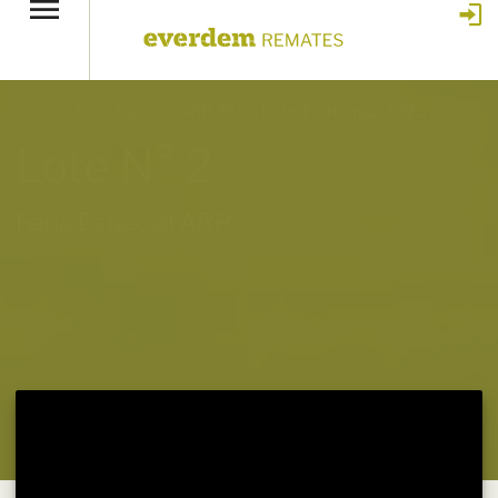
Home
»
Feria Especial ARP 360
»
Lote 2 – N° insp. 5375
Lote N° 2
Feria Especial ARP