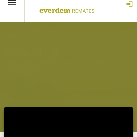
Home
»
Feria de Invernada por Pantalla Televisada 368
»
Lote 3
– N° insp. 5755
Lote N° 3
Feria de Invernada por Pantalla
Televisada