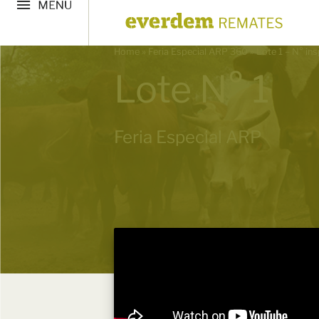
Home
»
Feria Especial ARP 360
»
Lote 1 – N° in
Lote N° 1
Feria Especial ARP