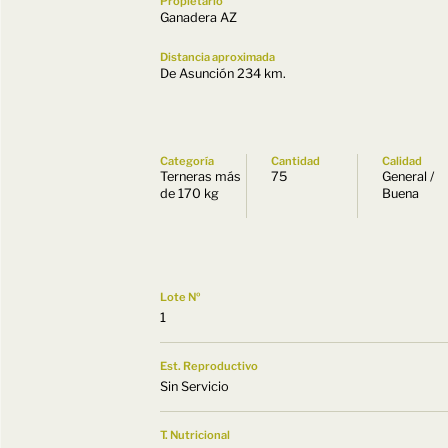
Propietario
Ganadera AZ
Distancia aproximada
De Asunción 234 km.
Categoría
Cantidad
Calidad
Terneras más
75
General /
de 170 kg
Buena
Lote Nº
1
Est. Reproductivo
Sin Servicio
T. Nutricional