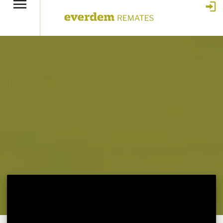
Home
»
Feria de Invernada por Pantalla Televisada 369
»
Lote 4
– N° insp. 5709
Lote N° 4
Feria de Invernada por Pantalla
Televisada