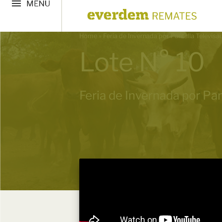
Home
»
Feria de Invernada por Pantalla Televis
Lote N° 10
Feria de Invernada por Pan