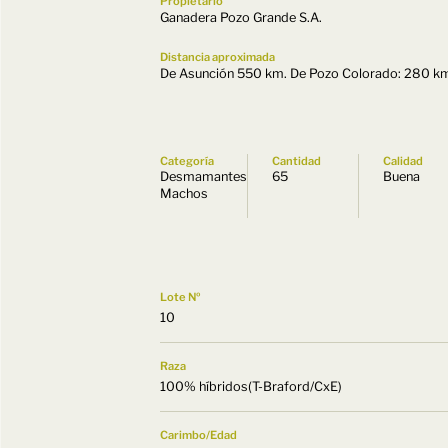
Propietario
Ganadera Pozo Grande S.A.
Distancia aproximada
De Asunción 550 km. De Pozo Colorado: 280 k
Categoría
Cantidad
Calidad
Desmamantes
65
Buena
Machos
Lote Nº
10
Raza
100% híbridos(T-Braford/CxE)
Carimbo/Edad