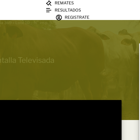
REMATES
RESULTADOS
REGISTRATE
ada 369
»
Lote 10 – N° insp. 5764
talla Televisada