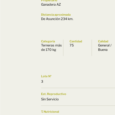
Propietario
Ganadera AZ
Distancia aproximada
De Asunción 234 km.
Categoría
Cantidad
Calidad
Terneras más
75
General /
de 170 kg
Buena
Lote Nº
3
Est. Reproductivo
Sin Servicio
T. Nutricional