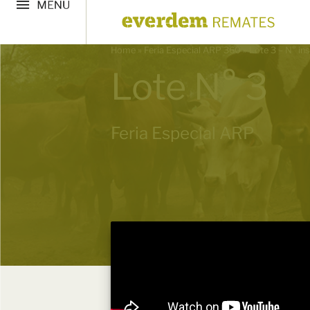
Home
»
Feria Especial ARP 360
»
Lote 3 – N° in
Lote N° 3
Feria Especial ARP