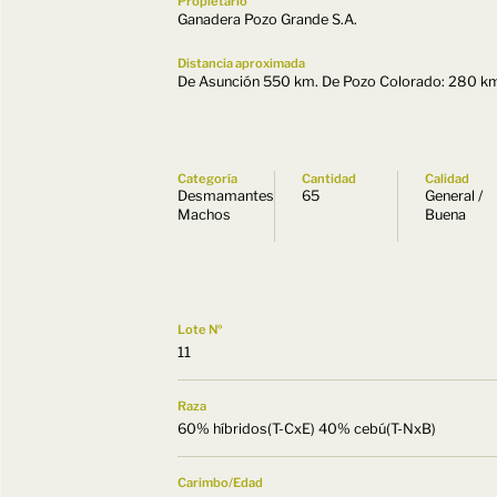
Propietario
Ganadera Pozo Grande S.A.
Distancia aproximada
De Asunción 550 km. De Pozo Colorado: 280 k
Categoría
Cantidad
Calidad
Desmamantes
65
General /
Machos
Buena
Lote Nº
11
Raza
60% híbridos(T-CxE) 40% cebú(T-NxB)
Carimbo/Edad