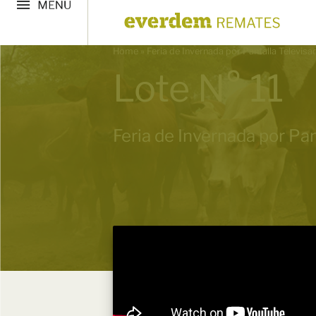
Home
»
Feria de Invernada por Pantalla Televis
Lote N° 11
Feria de Invernada por Pan