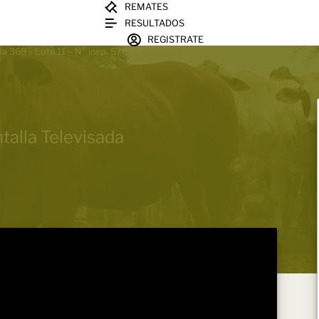
REMATES
RESULTADOS
REGISTRATE
ada 369
»
Lote 11 – N° insp. 5765
talla Televisada