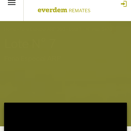
Home
»
Feria Especial ARP 360
»
Lote 7 – N° insp. 5470
Lote N° 7
Feria Especial ARP