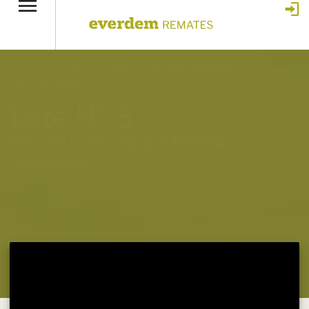
Home
»
Feria de Invernada por Pantalla Televisada 373
»
Lote 3
– N° insp. 5684
Lote N° 3
Feria de Invernada por Pantalla
Televisada