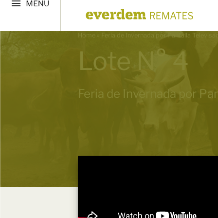
Home
»
Feria de Invernada por Pantalla Televis
Lote N° 4
Feria de Invernada por Pan