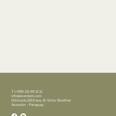
T. (+595-21) 60 11 11
info@everdem.com
Odriozola 1013 esq. Dr Victor Boettner
Asunción – Paraguay