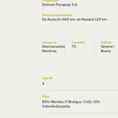
Propietario
Distown Paraguay S.A.
Distancia aproximada
De Asunción 600 km; de Neuland 120 km.
Categoría
Cantidad
Calidad
Desmamantes
75
General /
Hembras
Buena
Lote Nº
4
Raza
85% Híbridas (T-Brangus / CxE); 15%
Cebu/Acebuzadas