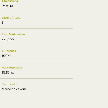
T. Nutricional
Pastura
Vacuna Aftosa
Si
Peso Máximo/min.
229/156
% Pesados.
100 %
Hora de pesada
15:15 hs.
Certificador
Marcelo Scavone