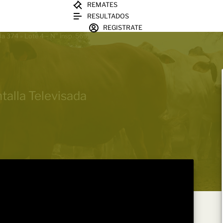
REMATES
RESULTADOS
REGISTRATE
ada 374
»
Lote 4 – N° insp. 5691
talla Televisada