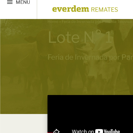
Home
»
Feria de Invernada por Pantalla Televis
Lote N° 1
Feria de Invernada por Pan