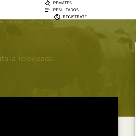
REMATES
RESULTADOS
REGISTRATE
ada 374
»
Lote 1 – N° insp. 5694
talla Televisada