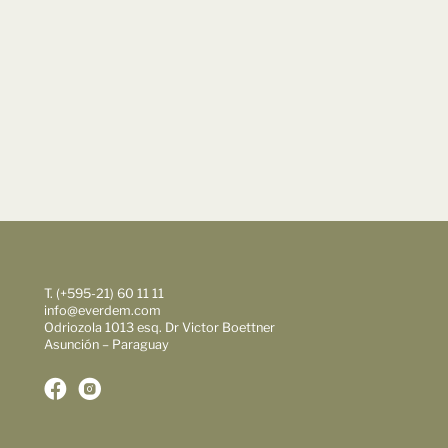
T. (+595-21) 60 11 11
info@everdem.com
Odriozola 1013 esq. Dr Victor Boettner
Asunción – Paraguay