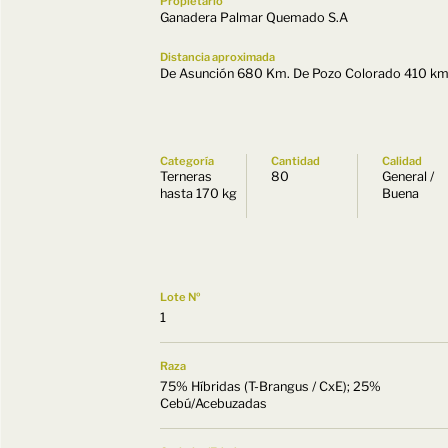
Propietario
Ganadera Palmar Quemado S.A
Distancia aproximada
De Asunción 680 Km. De Pozo Colorado 410 km
Categoría
Cantidad
Calidad
Terneras
80
General /
hasta 170 kg
Buena
Lote Nº
1
Raza
75% Híbridas (T-Brangus / CxE); 25%
Cebú/Acebuzadas