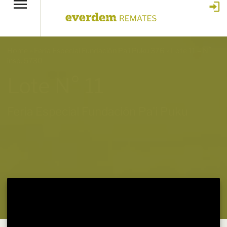
Home
»
Feria Especial Fundación Pa'i Puku 376
»
Lote 11 – N°
insp. 5730
Lote N° 11
Feria Especial Fundación Pa'i Puku