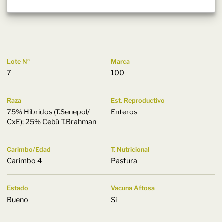
Lote Nº
Marca
7
100
Raza
Est. Reproductivo
75% Híbridos (T.Senepol/
Enteros
CxE); 25% Cebú T.Brahman
Carimbo/Edad
T. Nutricional
Carimbo 4
Pastura
Estado
Vacuna Aftosa
Bueno
Si