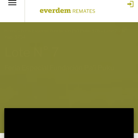
Home
»
Feria Especial Fundación Pa'i Puku 376
»
Lote 7 – N°
insp. 5734
Lote N° 7
Feria Especial Fundación Pa'i Puku