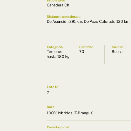
Propietario
Ganadera Ch
Distancia aproximada
De Asunción 391 km. De Pozo Colorado 120 km.
Categoría
Cantidad
Calidad
Terneros
70
Buena
hasta 180 kg
Lote Nº
7
Raza
100% híbridos (T-Brangus)
Carimbo/Edad