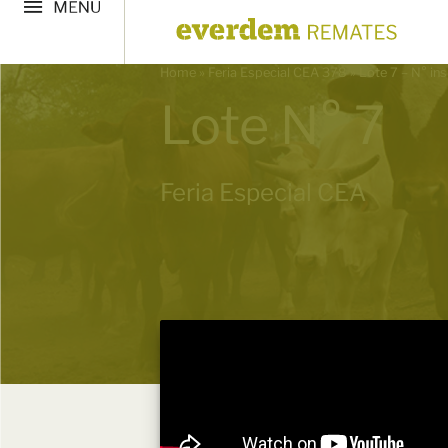
Home
»
Feria Especial CEA 378
»
Lote 7 – N° in
Lote N° 7
Feria Especial CEA