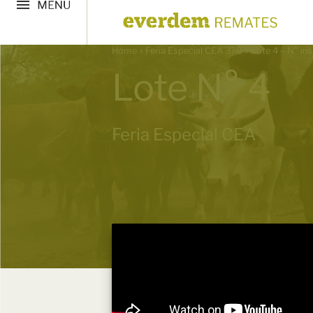
Home
»
Feria Especial CEA 378
»
Lote 4 – N° in
Lote N° 4
Feria Especial CEA