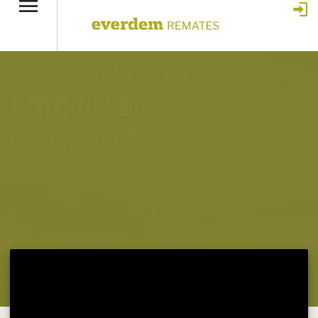
Home
»
Feria Especial CEA 378
»
Lote 16 – N° insp. 5746
Lote N° 16
Feria Especial CEA