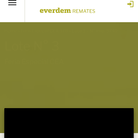
Home
»
Feria Especial CEA 378
»
Lote 3 – N° insp. 5749
Lote N° 3
Feria Especial CEA