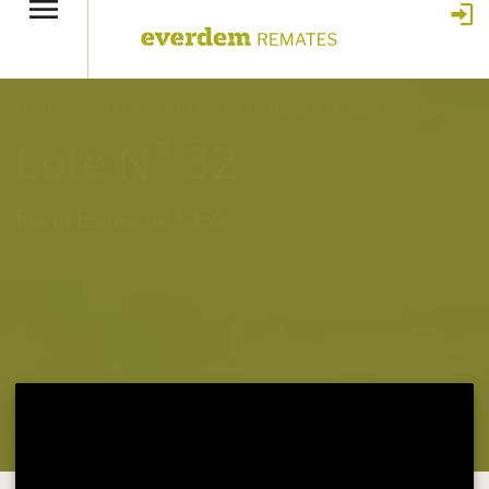
Home
»
Feria Especial CEA 378
»
Lote 32 – N° insp. 5239
Lote N° 32
Feria Especial CEA