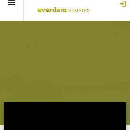
Home
»
Feria Especial Regional Central Chaco 379
»
Lote 12 –
N° insp. 5810
Lote N° 12
Feria Especial Regional Central Chaco