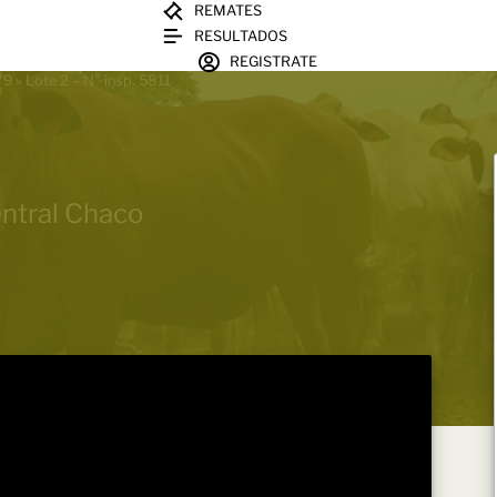
REMATES
RESULTADOS
REGISTRATE
79
»
Lote 2 – N° insp. 5811
entral Chaco