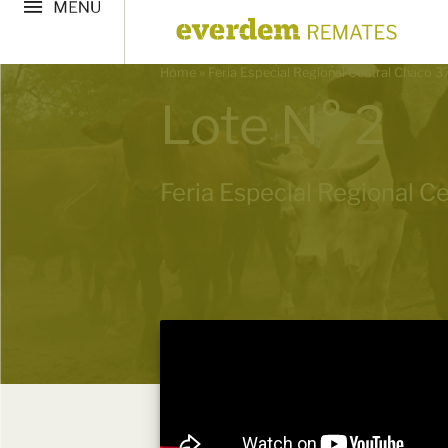
Home
»
Feria Especial Regional Central Chaco 3
Lote N° 2
Feria Especial Regional C