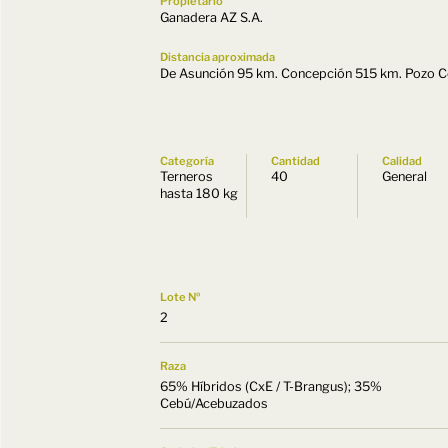
Propietario
Ganadera AZ S.A.
Distancia aproximada
De Asunción 95 km. Concepción 515 km. Pozo 
Categoría
Cantidad
Calidad
Terneros
40
General
hasta 180 kg
Lote Nº
2
Raza
65% Híbridos (CxE / T-Brangus); 35%
Cebú/Acebuzados