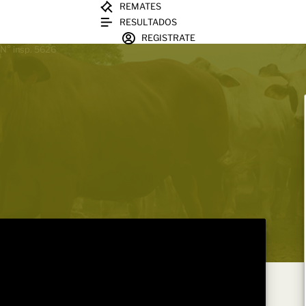
REMATES
RESULTADOS
REGISTRATE
 N° insp. 5626