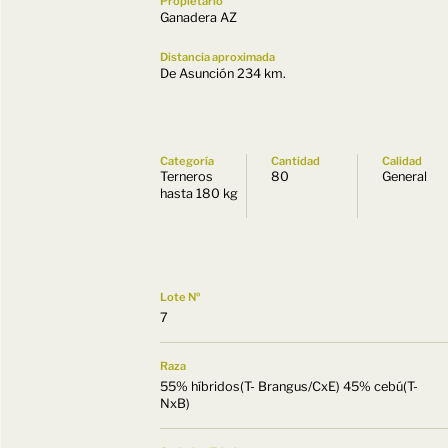
Propietario
Ganadera AZ
Distancia aproximada
De Asunción 234 km.
Categoría
Cantidad
Calidad
Terneros
80
General
hasta 180 kg
Lote Nº
7
Raza
55% híbridos(T- Brangus/CxE) 45% cebú(T-
NxB)