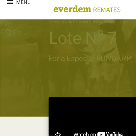
Home
»
Feria Especial FUNDARP 380
»
Lote 7 –
Lote N° 7
Feria Especial FUNDARP