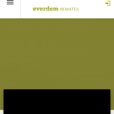
Home
»
Feria de Invernada por Pantalla Televisada 381
»
Lote
10 – N° insp. 5631
Lote N° 10
Feria de Invernada por Pantalla
Televisada