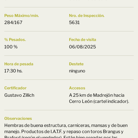
Peso Máximo/min.
Nro. de Inspección.
284/167
5631
% Pesados.
Fecha de visita
100 %
06/08/2025
Hora de pesada
Destete
17:30 hs.
ninguno
Certificador
Accesos
Gustavo Zillich
A 25 km de Madrejón hacia
Cerro León (cartel indicador).
Observaciones
Hembras de buena estructura, carniceras, mansas y de buen
manejo. Productos de I.A.T.F. y repaso con toros Brangus y
Braford (según el vendedor). Están bien oreadas por las