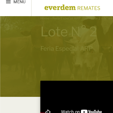
Home
»
Feria Especial ARP 359
»
Lote 2 – N° in
Lote N° 2
Feria Especial ARP