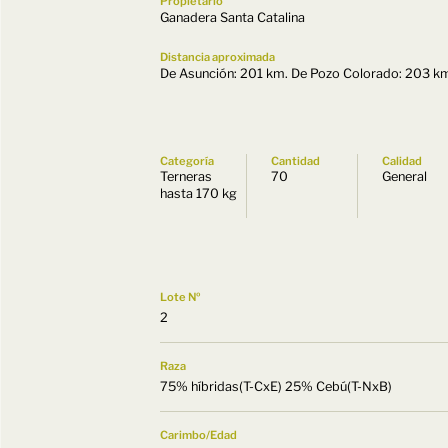
Propietario
Ganadera Santa Catalina
Distancia aproximada
De Asunción: 201 km. De Pozo Colorado: 203 k
Categoría
Cantidad
Calidad
Terneras
70
General
hasta 170 kg
Lote Nº
2
Raza
75% híbridas(T-CxE) 25% Cebú(T-NxB)
Carimbo/Edad