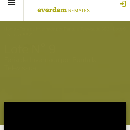
Home
»
Feria de Invernada por Pantalla Televisada 382
»
Lote 9
– N° insp. 5821
Lote N° 9
Feria de Invernada por Pantalla
Televisada