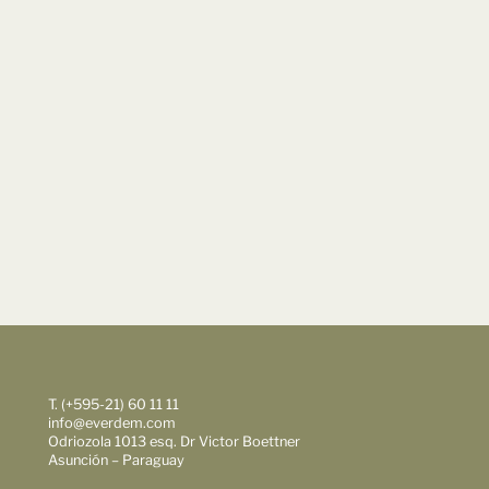
T. (+595-21) 60 11 11
info@everdem.com
Odriozola 1013 esq. Dr Victor Boettner
Asunción – Paraguay