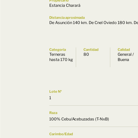
Propietario
Estancia Charará
Distancia aproximada
De Asunción 140 km. De Cnel Oviedo 180 km. D
Categoría
Cantidad
Calidad
Terneras
80
General /
hasta 170 kg
Buena
Lote Nº
1
Raza
100% Cebu/Acebuzadas (T-NxB)
Carimbo/Edad