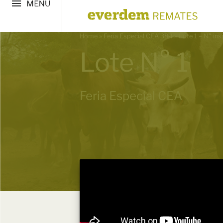
Home
»
Feria Especial CEA 384
»
Lote 1 – N° in
Lote N° 1
Feria Especial CEA