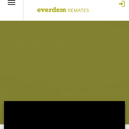
Home
»
Feria Especial CEA 384
»
Lote 29 – N° insp. 5962
Lote N° 29
Feria Especial CEA