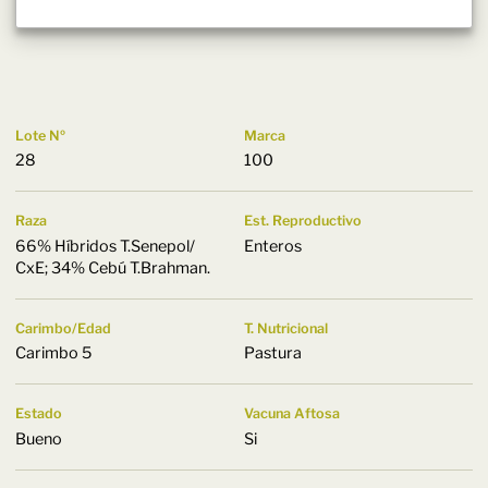
Lote Nº
Marca
28
100
Raza
Est. Reproductivo
66% Híbridos T.Senepol/
Enteros
CxE; 34% Cebú T.Brahman.
Carimbo/Edad
T. Nutricional
Carimbo 5
Pastura
Estado
Vacuna Aftosa
Bueno
Si