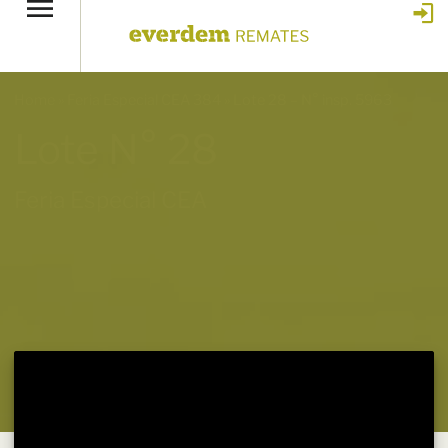
Home
»
Feria Especial CEA 384
»
Lote 28 – N° insp. 5963
Lote N° 28
Feria Especial CEA