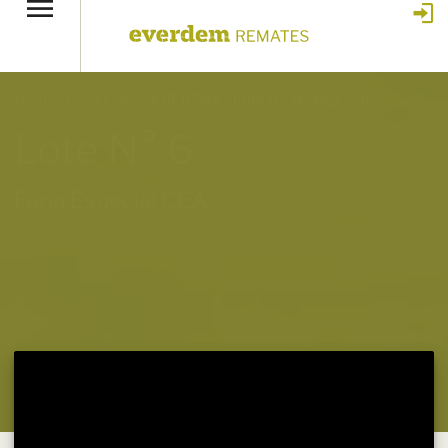
Home
»
Feria Especial CEA 384
»
Lote 6 – N° insp. 5916
Lote N° 6
Feria Especial CEA