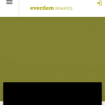
Home
»
Feria de Invernada por Pantalla Televisada 385
»
Lote
11 – N° insp. 5922
Lote N° 11
Feria de Invernada por Pantalla
Televisada