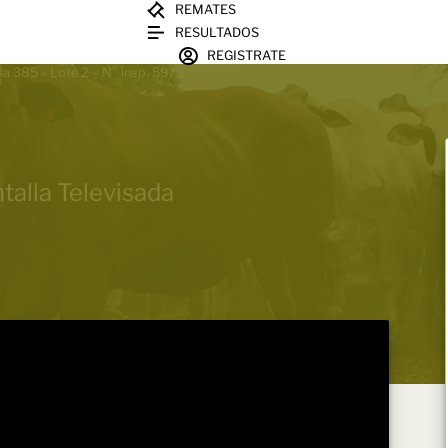
REMATES
RESULTADOS
REGISTRATE
ada 385
»
Lote 2 – N° insp. 5972
talla Televisada