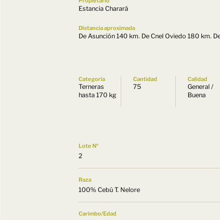
Propietario
Estancia Charará
Distancia aproximada
De Asunción 140 km. De Cnel Oviedo 180 km. D
Categoría
Cantidad
Calidad
Terneras
75
General /
hasta 170 kg
Buena
Lote Nº
2
Raza
100% Cebú T. Nelore
Carimbo/Edad