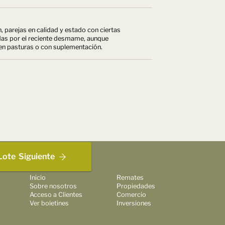
n, parejas en calidad y estado con ciertas
adas por el reciente desmame, aunque
n pasturas o con suplementación.
Lote
Siguiente
Inicio
Remates
Sobre nosotros
Propiedades
Acceso a Clientes
Comercio
Ver boletines
Inversiones