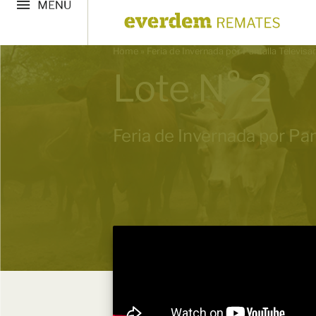
Home
»
Feria de Invernada por Pantalla Televis
Lote N° 2
Feria de Invernada por Pan