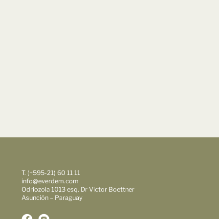
T. (+595-21) 60 11 11
info@everdem.com
Odriozola 1013 esq. Dr Victor Boettner
Asunción – Paraguay