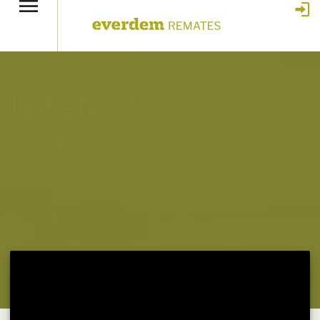
Home
»
Feria de Plata 387
»
Lote 2 – N° insp. 6151
Lote N° 2
Feria de Plata