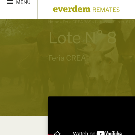
Home
»
Feria CREA 389
»
Lote 8 – N° insp. 6112
Lote N° 8
Feria CREA