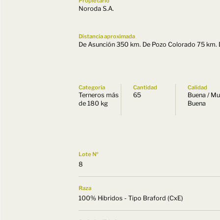
Propietario
Noroda S.A.
Distancia aproximada
De Asunción 350 km. De Pozo Colorado 75 km.
Categoría
Cantidad
Calidad
Terneros más
65
Buena / M
de 180 kg
Buena
Lote Nº
8
Raza
100% Hibridos - Tipo Braford (CxE)