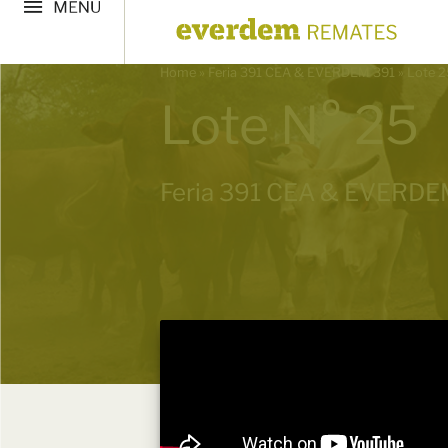
Home
»
Feria 391 CEA & EVERDEM 391
»
Lote 2
Lote N° 25
Feria 391 CEA & EVERD