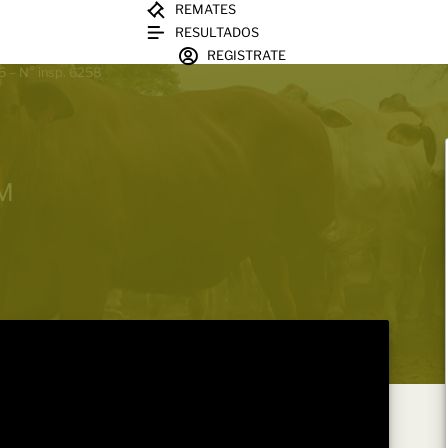
REMATES
RESULTADOS
REGISTRATE
5 – N° insp. 6258
EM