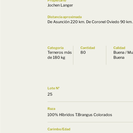
Propietario
Jochen Langer
Distancia aproximada
De Asunción 220 km. De Coronel Oviedo 90 km.
Categoría
Cantidad
Calidad
Terneros más
80
Buena / M
de 180 kg
Buena
Lote Nº
25
Raza
100% Híbridos T.Brangus Colorados
Carimbo/Edad