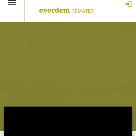
Home
»
Feria Especial ARP 359
»
Lote 5 – N° insp. 5371
Lote N° 5
Feria Especial ARP