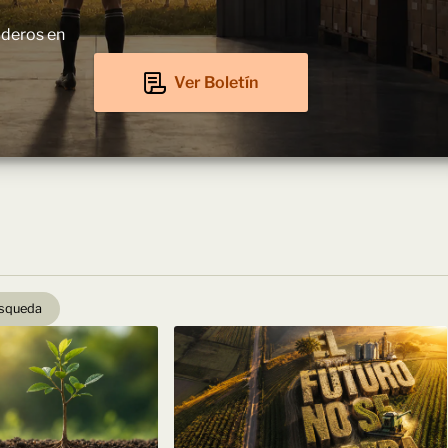
aderos en
Ver Boletín
úsqueda