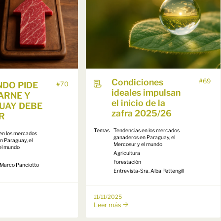
Condiciones
#69
NDO PIDE
#70
ideales impulsan
ARNE Y
el inicio de la
UAY DEBE
zafra 2025/26
R
Temas
Tendencias en los mercados
en los mercados
ganaderos en Paraguay, el
n Paraguay, el
Mercosur y el mundo
el mundo
Agricultura
Forestación
- Marco Panciotto
Entrevista-Sra. Alba Pettengill
11/11/2025
Leer más