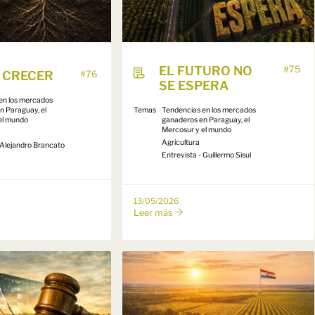
EL FUTURO NO
#75
 CRECER
#76
SE ESPERA
en los mercados
n Paraguay, el
Temas
Tendencias en los mercados
el mundo
ganaderos en Paraguay, el
Mercosur y el mundo
Agricultura
 Alejandro Brancato
Entrevista - Guillermo Sisul
13/05/2026
Leer más