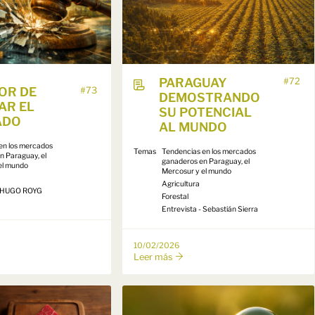
PARAGUAY
#72
LOR DE
#73
DEMOSTRANDO
AR EL
SU POTENCIAL
ADO
AL MUNDO
en los mercados
Temas
Tendencias en los mercados
n Paraguay, el
ganaderos en Paraguay, el
el mundo
Mercosur y el mundo
Agricultura
 - HUGO ROYG
Forestal
Entrevista - Sebastián Sierra
10/02/2026
Leer más