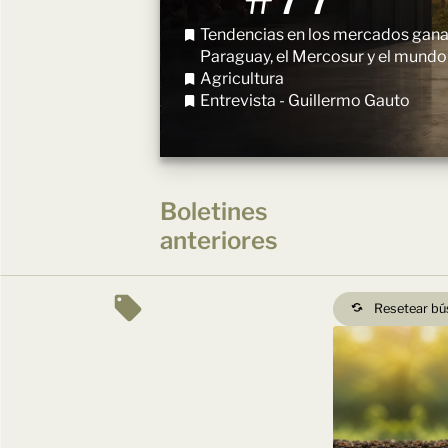
Tendencias en los mercados gan
Paraguay, el Mercosur y el mundo
Agricultura
Entrevista - Guillermo Gauto
Boletines
anteriores
Resetear b