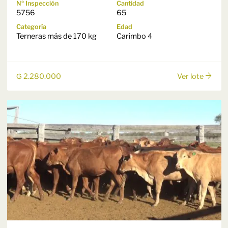
Nº Inspección
Cantidad
5756
65
Categoría
Edad
Terneras más de 170 kg
Carimbo 4
₲ 2.280.000
Ver lote