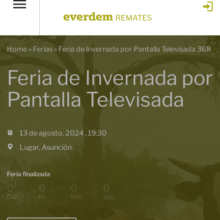
Home
»
Ferias
»
Feria de Invernada por Pantalla Televisada 368
Feria de Invernada por
Pantalla Televisada
13 de agosto, 2024 , 19:30
Lugar, Asunción
Feria finalizada
0
0
0
0
Días
hs.
min.
seg.