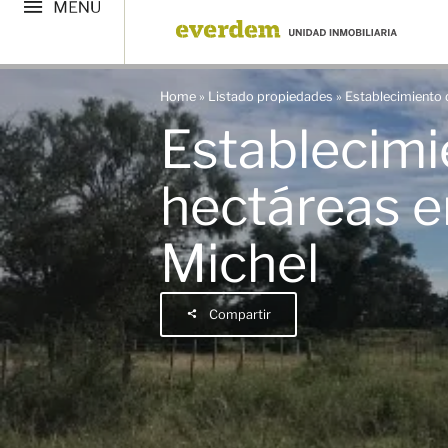
Home
»
Listado propiedades
»
Establecimiento 
Establecimi
hectáreas e
Michel
Compartir