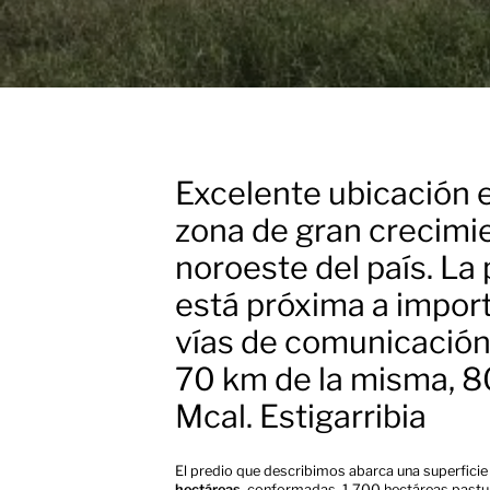
Excelente ubicación 
zona de gran crecimie
noroeste del país. La
está próxima a impor
vías de comunicación
70 km de la misma, 
Mcal. Estigarribia
El predio que describimos abarca una superficie
hectáreas
, conformadas 1.700 hectáreas pastu