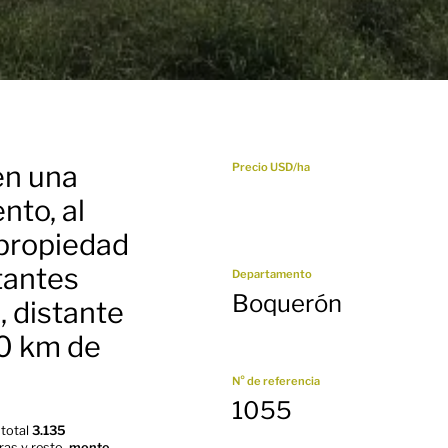
en una
Precio USD/ha
nto, al
 propiedad
tantes
Departamento
Boquerón
, distante
80 km de
N° de referencia
1055
 total
3.135
ras y resto
monte