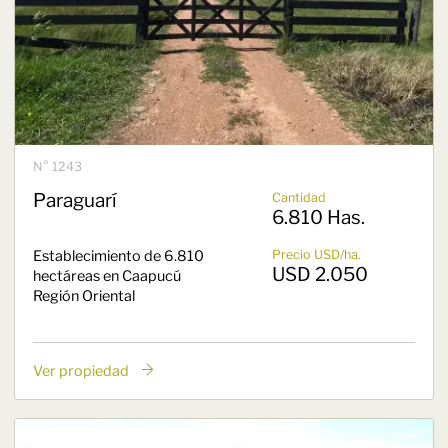
N° 1243
Paraguarí
Cantidad
6.810 Has.
Establecimiento de 6.810
Precio USD/ha.
USD 2.050
hectáreas en Caapucú
Región Oriental
Ver propiedad