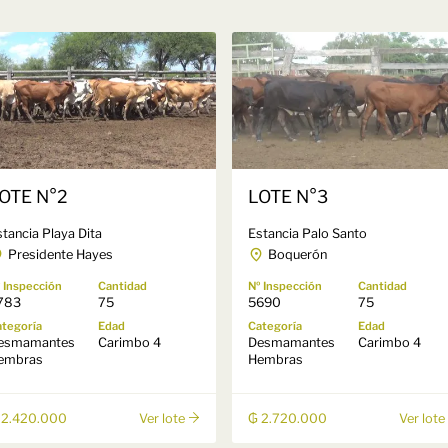
OTE N°2
LOTE N°3
tancia Playa Dita
Estancia Palo Santo
Presidente Hayes
Boquerón
 Inspección
Cantidad
Nº Inspección
Cantidad
783
75
5690
75
tegoría
Edad
Categoría
Edad
esmamantes
Carimbo 4
Desmamantes
Carimbo 4
embras
Hembras
 2.420.000
₲ 2.720.000
Ver lote
Ver lote