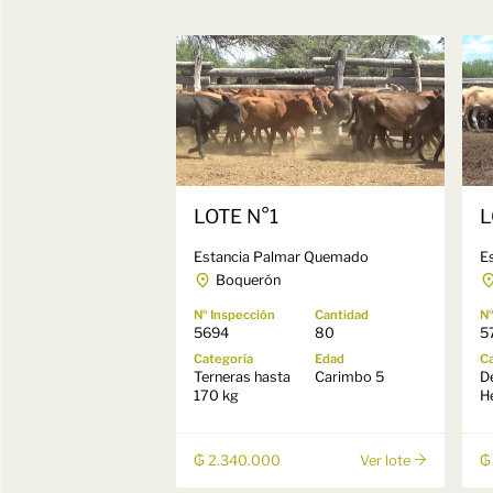
LOTE N°1
L
Estancia Palmar Quemado
Es
Boquerón
Nº Inspección
Cantidad
Nº
5694
80
5
Categoría
Edad
Ca
Terneras hasta
Carimbo 5
D
170 kg
H
₲ 2.340.000
₲
Ver lote