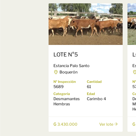
LOTE N°5
L
Estancia Palo Santo
E
Boquerón
Nº Inspección
Cantidad
Nº
5689
61
5
Categoría
Edad
Ca
Desmamantes
Carimbo 4
D
Hembras
M
H
₲ 3.430.000
₲
Ver lote