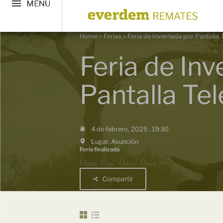
Home
»
Ferias
»
Feria de Invernada por Pantalla
Feria de In
Pantalla Te
4 de febrero, 2025 , 19:30
Lugar, Asunción
Feria finalizada
0
0
0
0
Días
hs.
min.
seg.
Compartir