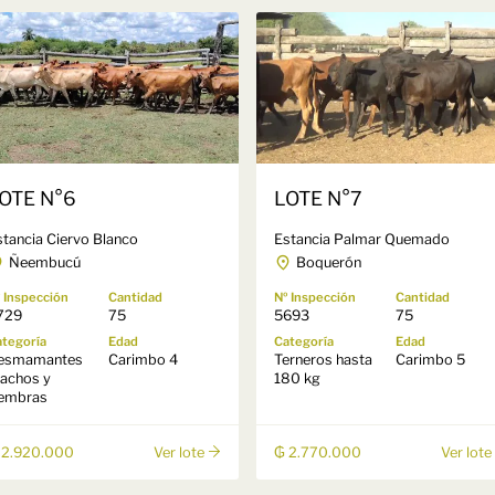
OTE N°6
LOTE N°7
stancia Ciervo Blanco
Estancia Palmar Quemado
Ñeembucú
Boquerón
 Inspección
Cantidad
Nº Inspección
Cantidad
729
75
5693
75
tegoría
Edad
Categoría
Edad
esmamantes
Carimbo 4
Terneros hasta
Carimbo 5
achos y
180 kg
embras
 2.920.000
₲ 2.770.000
Ver lote
Ver lote