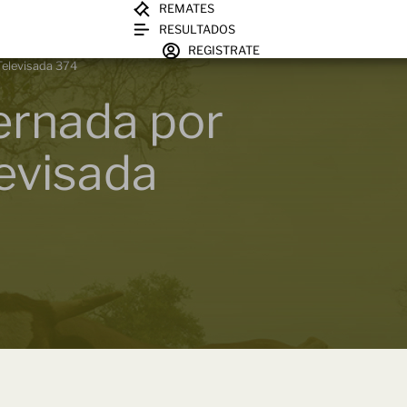
REMATES
RESULTADOS
REGISTRATE
 Televisada 374
vernada por
levisada