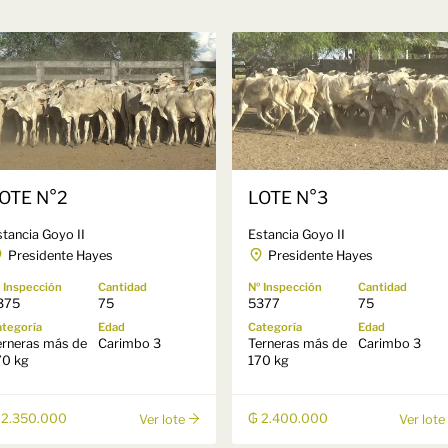
OTE N°2
LOTE N°3
stancia Goyo II
Estancia Goyo II
Presidente Hayes
Presidente Hayes
 Inspección
Cantidad
Nº Inspección
Cantidad
375
75
5377
75
tegoría
Edad
Categoría
Edad
erneras más de
Carimbo 3
Terneras más de
Carimbo 3
70 kg
170 kg
 2.350.000
₲ 2.400.000
Ver lote
Ver lote