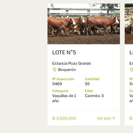
LOTE N°5
L
Estancia Pozo Grande
E
Boquerón
Nº Inspección
Cantidad
Nº
5469
55
5
Categoría
Edad
Ca
Vaquillas de 1
Carimbo 3
Va
año
a
₲ 3.000.000
₲
Ver lote