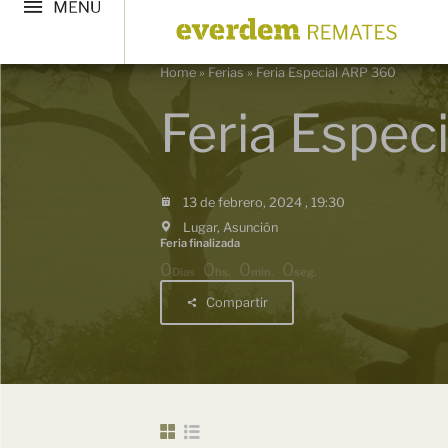
Home
»
Ferias
»
Feria Especial ARP 360
Feria Espec
13 de febrero, 2024 , 19:30
Lugar, Asunción
Feria finalizada
0
0
0
0
Días
hs.
min.
seg.
Compartir