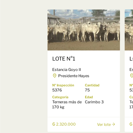
LOTE N°1
L
Estancia Goyo II
E
Presidente Hayes
Nº Inspección
Cantidad
Nº
5376
75
5
Categoría
Edad
Ca
Terneras más de
Carimbo 3
T
170 kg
1
₲ 2.320.000
₲
Ver lote