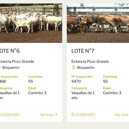
OTE N°6
LOTE N°7
stancia Pozo Grande
Estancia Pozo Grande
Boquerón
Boquerón
 Inspección
Cantidad
Nº Inspección
Cantidad
468
55
5470
55
tegoría
Edad
Categoría
Edad
quillas de 1
Carimbo 3
Vaquillas de 1
Carimbo 3
ño
año
 3.200.000
₲ 3.000.000
Ver lote
Ver lote