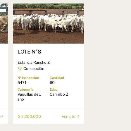
LOTE N°8
Estancia Rancho Z
Concepción
Nº Inspección
Cantidad
5471
60
Categoría
Edad
Vaquillas de 1
Carimbo 2
año
₲ 3.200.000
Ver lote